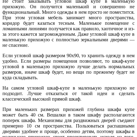
Не стоит заказывать угловой шкаф купе в маленькую
прихожую. Он получится маленький и совершенно не
функциональный. Много одежды в нем просто не поместится.
При этом угловая мебель занимает много пространства,
коридор будет казаться тесным. Маленькое помещение с
ломанными линиями получается как правило, хаотичное и из-
за этого кажется загроможденным. Даже угловой шкаф купе в
маленькую прихожую с полностью зеркальными дверями —
не спасение.
Если угловой шкаф размером 90х90, то хранить одежду в нем
удобно. Если размеры помещения позволяют, то шкаф-купе
угловой в маленькую прихожую лучше делать нормальных
размеров, иначе шкаф будет, но вещи по прежнему будет не
куда складывать.
На самом угловой шкаф-купе в маленькую прихожую не
подходит. Лучше отказаться от такой идеи и сделать
классический высокий прямой шкаф.
При маленьких размерах прихожей глубина шкафа купе
может быть 40 см. Вешалки в таком шкафу располагаются
поперек шкафа. Механизмы для раздвижных дверей съедают
примерно 10 см пространства. Пользоваться распашными
дверями удобнее и проще, особенно детям, поэтому шкафы в
маленькую прихожую стоит проектировать исходя из того,