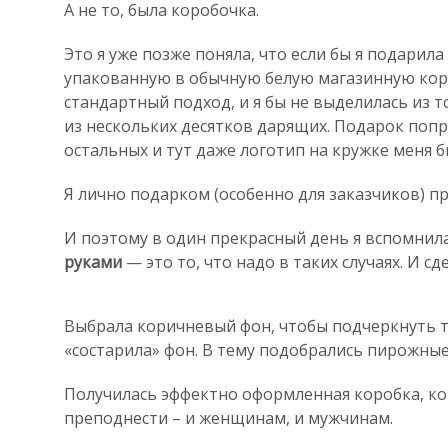
А не то, была коробочка.
Это я уже позже поняла, что если бы я подарила
упакованную в обычную белую магазинную коро
стандартный подход, и я бы не выделилась из т
из нескольких десятков дарящих. Подарок попр
остальных и тут даже логотип на кружке меня бы
Я лично подарком (особенно для заказчиков) пр
И поэтому в один прекрасный день я вспомнила
руками
— это то, что надо в таких случаях. И сд
Выбрала коричневый фон, чтобы подчеркнуть т
«состарила» фон. В тему подобрались пирожные,
Получилась эффектно оформленная коробка, к
преподнести – и женщинам, и мужчинам.